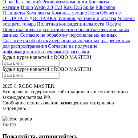
О нас
База знаний
Реквизиты компании
Контакты
магазин
Duplo
Wedo 2.0
Ev3
Kazi Ev6
Spike
Education
Планшеты
Комплекты
Комплектующие
Поля
Обучение
ОПЛАТА И ДОСТАВКА
Условия доставки и оплаты
Условия
возврата товара
Политика конфиденциальности
Оферта
Политика оператора в отношении обработки персональных
данных
Согласие на обработку персональных данных
Согласие на обработку персональных данных, разрешенных
для распространения
Согласие на получение
информационной и рекламной рассылки
Будь в курсе новостей с ROBO MASTER!
Будь в курсе новостей с ROBO MASTER!
2025 © ROBO MASTER.
Все права на содержимое сайта защищены в соответствии с
законодательством РФ.
Свободное использование размещенных материалов
запрещено.
Войти
Пожалуйста, авторизуйтесь