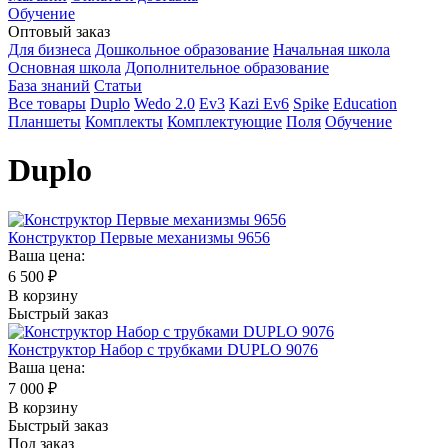
Обучение
Оптовый заказ
Для бизнеса
Дошкольное образование
Начальная школа
Основная школа
Дополнительное образование
База знаний
Статьи
Все товары
Duplo
Wedo 2.0
Ev3
Kazi Ev6
Spike
Education
Планшеты
Комплекты
Комплектующие
Поля
Обучение
Duplo
Конструктор Первые механизмы 9656
Ваша цена:
6 500
₽
В корзину
Быстрый заказ
Конструктор Набор с трубками DUPLO 9076
Ваша цена:
7 000
₽
В корзину
Быстрый заказ
Под заказ