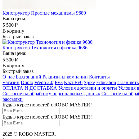
Конструктор Простые механизмы 9689
Ваша цена:
5 500
₽
В корзину
Быстрый заказ
Конструктор Технология и физика 9686
Ваша цена:
5 500
₽
В корзину
Быстрый заказ
О нас
База знаний
Реквизиты компании
Контакты
магазин
Duplo
Wedo 2.0
Ev3
Kazi Ev6
Spike
Education
Планшет
ОПЛАТА И ДОСТАВКА
Условия доставки и оплаты
Условия в
Согласие на обработку персональных данных
Согласие на обр
рассылки
Будь в курсе новостей с ROBO MASTER!
Будь в курсе новостей с ROBO MASTER!
2025 © ROBO MASTER.