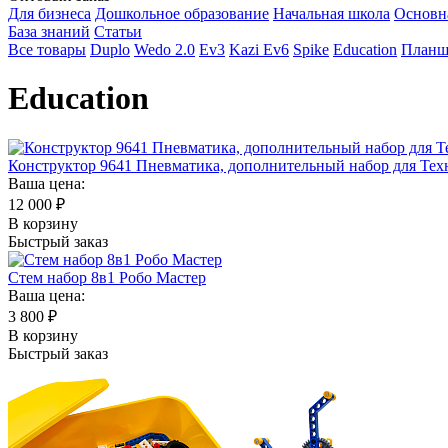
Для бизнеса
Дошкольное образование
Начальная школа
Основн
База знаний
Статьи
Все товары
Duplo
Wedo 2.0
Ev3
Kazi Ev6
Spike
Education
Планш
Education
Конструктор 9641 Пневмaтика, дополнительный набор для Тех
Ваша цена:
12 000
₽
В корзину
Быстрый заказ
Стем набор 8в1 Робо Мастер
Ваша цена:
3 800
₽
В корзину
Быстрый заказ