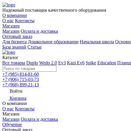
Надежный поставщик качественного оборудования
О компании
О нас
Контакты
Магазин
Магазин
Оплата и доставка
Оптовый заказ
Для бизнеса
Дошкольное образование
Начальная школа
Основн
База знаний
Статьи
Каталог
Все товары
Duplo
Wedo 2.0
Ev3
Kazi Ev6
Spike
Education
Планш
+7 (985) 814-81-60
+7 (906) 715-03-73
+7 (968) 899-21-13
Войти
Корзина
О компании
О нас
Контакты
Магазин
Магазин
Оплата и доставка
Обучение
Оптовый заказ